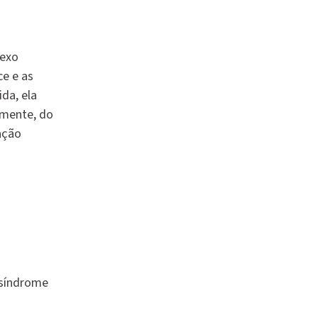
sexo
ce e as
da, ela
umente, do
ação
 síndrome