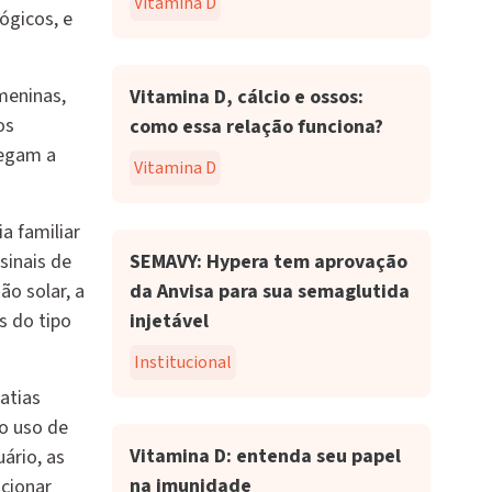
Vitamina D
ógicos, e
meninas,
Vitamina D, cálcio e ossos:
os
como essa relação funciona?
hegam a
Vitamina D
a familiar
sinais de
SEMAVY: Hypera tem aprovação
ão solar, a
da Anvisa para sua semaglutida
s do tipo
injetável
Institucional
patias
 o uso de
Vitamina D: entenda seu papel
ário, as
na imunidade
cionar