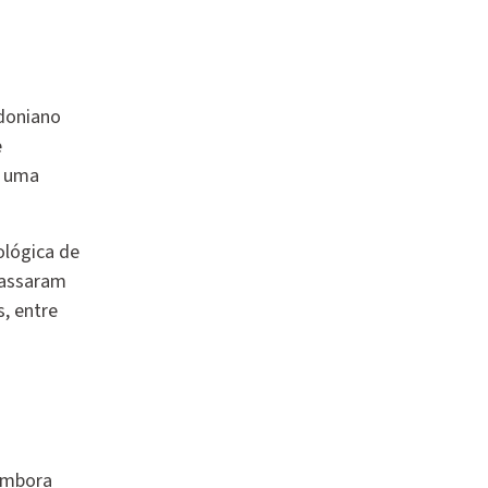
edoniano
e
r uma
ológica de
passaram
, entre
Embora