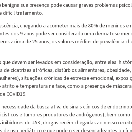
benigna sua presença pode causar graves problemas psicol
e difícil tratamento.
olescência, chegando a acometer mais de 80% de meninos e 
 Antes dos 9 anos pode ser considerada uma dermatose men
eres acima de 25 anos, os valores médios de prevalência c
s que devem ser levados em consideração, entre eles: históri
 de cicatrizes atróficas; distúrbios alimentares, obesidade, 
ulheres), situações crônicas de estresse emocional, exposiç
o atrito e temperatura na face, como a presença de máscara
de COVID19.
 a necessidade da busca ativa de sinais clínicos de endocrino
policísticos e tumores produtores de andrógenos), bem como
inibidores do JAK, drogas recém chegadas ao nosso receitu
as de uso pediátrico e que podem ser desencadeantes ou fun