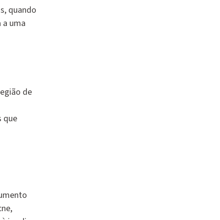
os, quando
a a uma
região de
s que
 aumento
cne,