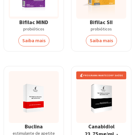
Bifilac MIND
Bifilac SII
probióticos
probióticos
Saiba mais
Saiba mais
PROGRAMA MANTECORP SAÚDE
Buclina
Canabidiol
estimulante de apetite
23,75mg/mL -