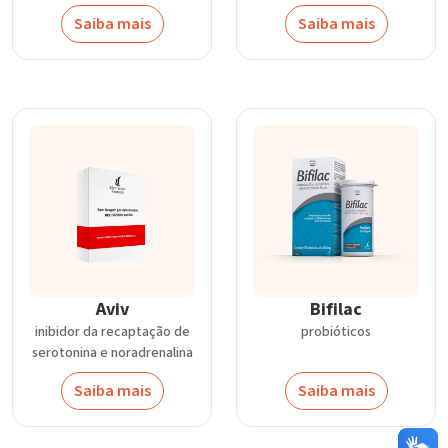
Saiba mais
Saiba mais
Aviv
Bifilac
inibidor da recaptação de
probióticos
serotonina e noradrenalina
Saiba mais
Saiba mais