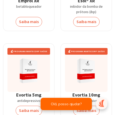
Emprol XR
Esol® XR
betabloqueador
inibidor da bomba de
prótons (ibp)
Saiba mais
Saiba mais
PROGRAMA MANTECORP SAÚDE
PROGRAMA MANTECORP SAÚDE
Evortia 5mg
Evortia 10mg
antidepressivo
antidepressivo
Saiba mais
Saiba mais