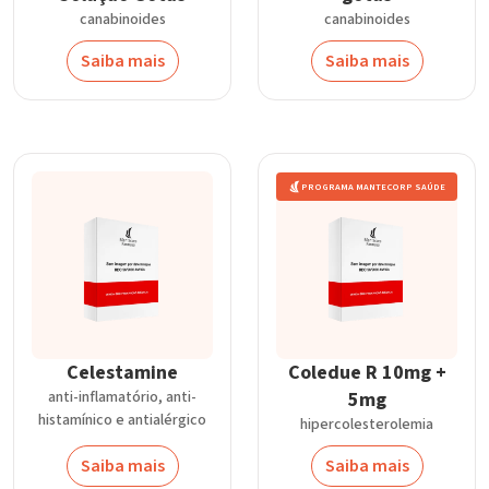
canabinoides
canabinoides
Saiba mais
Saiba mais
PROGRAMA MANTECORP SAÚDE
Celestamine
Coledue R 10mg +
anti-inflamatório, anti-
5mg
histamínico e antialérgico
hipercolesterolemia
Saiba mais
Saiba mais