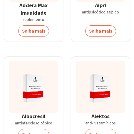
Addera Max
Aipri
Imunidade
antipsicótico atípico
suplemento
Saiba mais
Saiba mais
Albocresil
Alektos
antinfeccioso tópico
anti-histamínicos