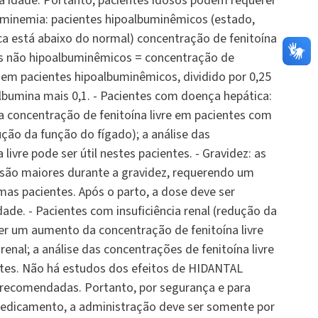
 idade. Portanto, pacientes idosos podem requerer
minemia: pacientes hipoalbuminêmicos (estado,
ica está abaixo do normal) concentração de fenitoína
es não hipoalbuminêmicos = concentração de
 em pacientes hipoalbuminêmicos, dividido por 0,25
lbumina mais 0,1. - Pacientes com doença hepática:
concentração de fenitoína livre em pacientes com
ução da função do fígado); a análise das
livre pode ser útil nestes pacientes. - Gravidez: as
 são maiores durante a gravidez, requerendo um
s pacientes. Após o parto, a dose deve ser
dade. - Pacientes com insuficiência renal (redução da
ver um aumento da concentração de fenitoína livre
nal; a análise das concentrações de fenitoína livre
entes. Não há estudos dos efeitos de HIDANTAL
 recomendadas. Portanto, por segurança e para
 medicamento, a administração deve ser somente por