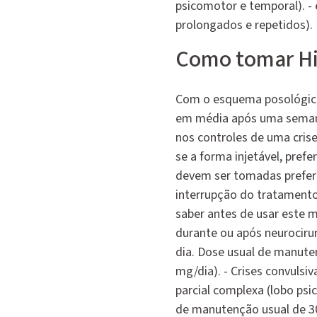
psicomotor e temporal). - 
prolongados e repetidos).
Como tomar Hi
Com o esquema posológico, 
em média após uma semana
nos controles de uma cris
se a forma injetável, prefe
devem ser tomadas prefere
interrupção do tratamento 
saber antes de usar este m
durante ou após neurocirur
dia. Dose usual de manut
mg/dia). - Crises convulsiv
parcial complexa (lobo psi
de manutenção usual de 30