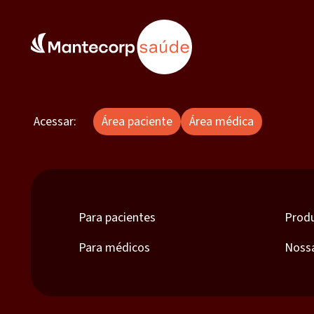
Acessar:
Área paciente
Área médica
Para pacientes
Prod
Para médicos
Noss