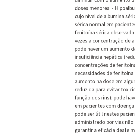
diminuir com o aumento da
doses menores. - Hipoalbu
cujo nível de albumina sér
sérica normal em pacient
fenitoína sérica observada
vezes a concentração de a
pode haver um aumento da 
insuficiência hepática (red
concentrações de fenitoína 
necessidades de fenitoína
aumento na dose em alguma
reduzida para evitar toxici
função dos rins): pode ha
em pacientes com doença re
pode ser útil nestes paci
administrado por vias não
garantir a eficácia deste