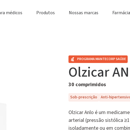
s
ara médicos
Produtos
Nossas marcas
Farmácia
PROGRAMA MANTECORP SAÚDE
Olzicar A
30 comprimidos
Sob-prescrição
Anti-hipertensiv
Olzicar Anlo é um medicame
arterial (pressão sistólica
isoladamente ou em combina