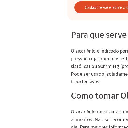
Cadastre-se e ative o
Para que serve
Olzicar Anlo é indicado par
pressão cujas medidas es
sistólica) ou 90mm Hg (pre
Pode ser usado isoladame
hipertensivos.
Como tomar Ol
Olzicar Anlo deve ser admi
alimentos. Não se recome
dia. Para maiores informaç