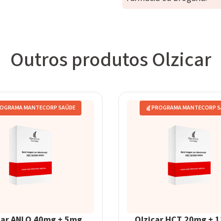
Outros produtos Olzicar
OGRAMA MANTECORP SAÚDE
PROGRAMA MANTECORP S
car ANLO 40mg + 5mg
Olzicar HCT 20mg + 