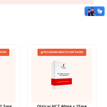
AÚDE
PROGRAMA MANTECORP SAÚDE
12,5mg
Olzicar HCT 40mg + 25mg