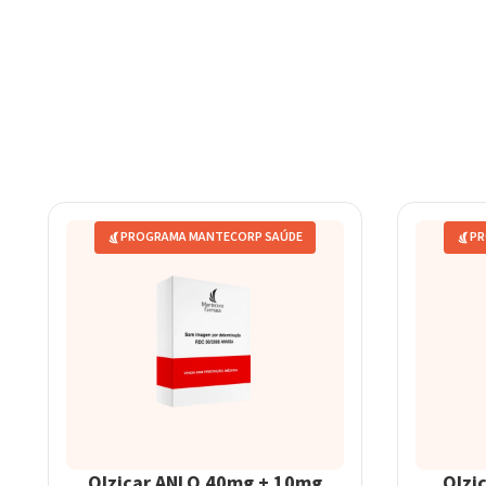
PROGRAMA MANTECORP SAÚDE
PR
Olzicar ANLO 40mg + 10mg
Olzi