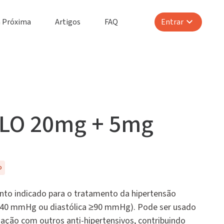
até 80% off
Cadastrar e ativar desconto
R$ 36,13
 Próxima
Artigos
FAQ
Entrar
Confira aqui onde comprar
NLO 20mg + 5mg
o
nto indicado para o tratamento da hipertensão
 ≥140 mmHg ou diastólica ≥90 mmHg). Pode ser usado
ção com outros anti-hipertensivos, contribuindo