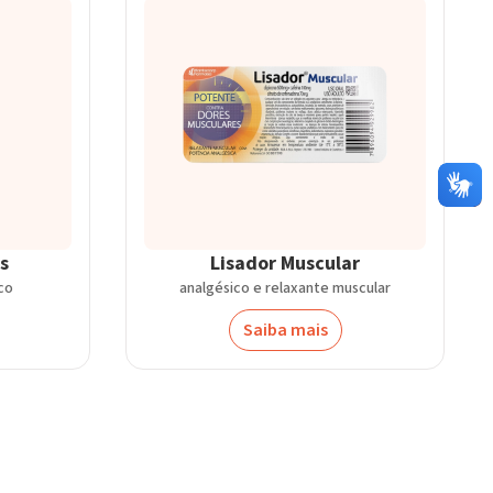
s
Lisador Muscular
co
analgésico e relaxante muscular
Saiba mais