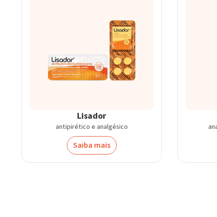
Lisador
antipirético e analgésico
an
Saiba mais