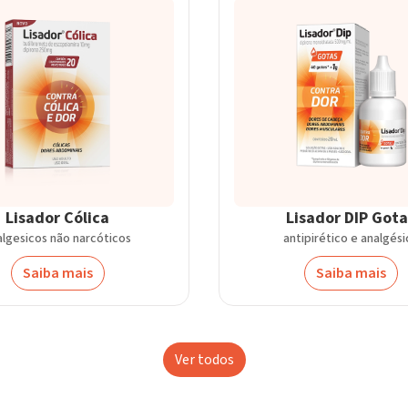
Lisador Cólica
Lisador DIP Gota
algesicos não narcóticos
antipirético e analgési
Saiba mais
Saiba mais
Ver todos