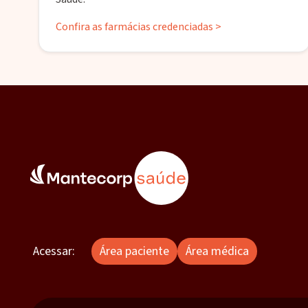
Confira as farmácias credenciadas >
Acessar:
Área paciente
Área médica