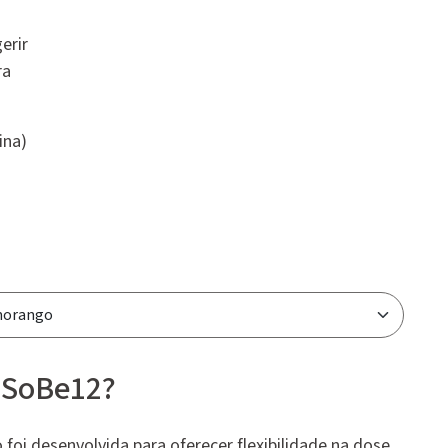
gerir
ra
ina)
e SoBe12?
foi desenvolvida para oferecer flexibilidade na dose