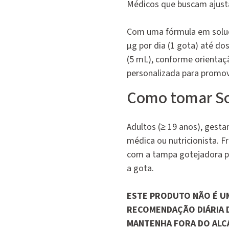
Médicos que buscam ajustar
Com uma fórmula em soluçã
µg por dia (1 gota) até do
(5 mL), conforme orientaç
personalizada para promov
Como tomar S
Adultos (≥ 19 anos), gesta
médica ou nutricionista. F
com a tampa gotejadora pa
a gota.
ESTE PRODUTO NÃO É U
RECOMENDAÇÃO DIÁRIA 
MANTENHA FORA DO ALCA