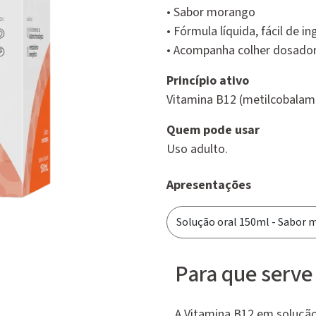
• Sabor morango
• Fórmula líquida, fácil de in
• Acompanha colher dosado
Princípio ativo
Vitamina B12 (metilcobalam
Quem pode usar
Uso adulto.
Apresentações
Para que serv
A Vitamina B12 em solução 