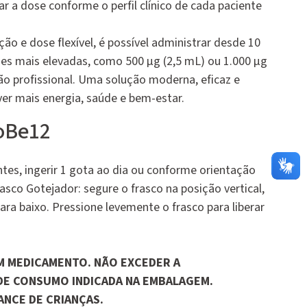
 a dose conforme o perfil clínico de cada paciente
o e dose flexível, é possível administrar desde 10
ses mais elevadas, como 500 µg (2,5 mL) ou 1.000 µg
ão profissional. Uma solução moderna, eficaz e
er mais energia, saúde e bem-estar.
oBe12
ntes, ingerir 1 gota ao dia ou conforme orientação
rasco Gotejador: segure o frasco na posição vertical,
ra baixo. Pressione levemente o frasco para liberar
M MEDICAMENTO. NÃO EXCEDER A
DE CONSUMO INDICADA NA EMBALAGEM.
NCE DE CRIANÇAS.