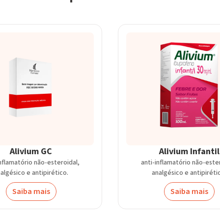
Alivium GC
Alivium Infantil
inflamatório não-esteroidal,
anti-inflamatório não-ester
algésico e antipirético.
analgésico e antipiréti
Saiba mais
Saiba mais