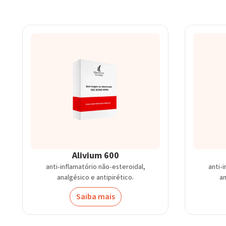
Alivium 600
anti-inflamatório não-esteroidal,
anti-
analgésico e antipirético.
an
Saiba mais