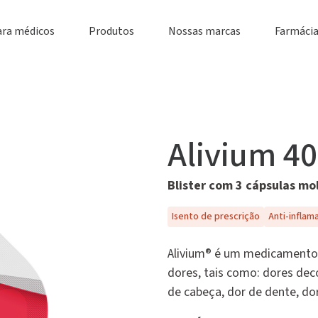
ara médicos
Produtos
Nossas marcas
Farmácia
Alivium 4
Blister com 3 cápsulas mo
Isento de prescrição
Anti-inflam
Alivium® é um medicamento i
dores, tais como: dores deco
de cabeça, dor de dente, do