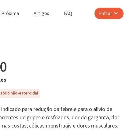
 Próxima
Artigos
FAQ
Entrar
00
les
atório não-esteroidal
ndicado para redução da febre e para o alívio de
rrentes de gripes e resfriados, dor de garganta, dor
r nas costas, cólicas menstruais e dores musculares.