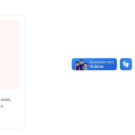
oidal,
co.