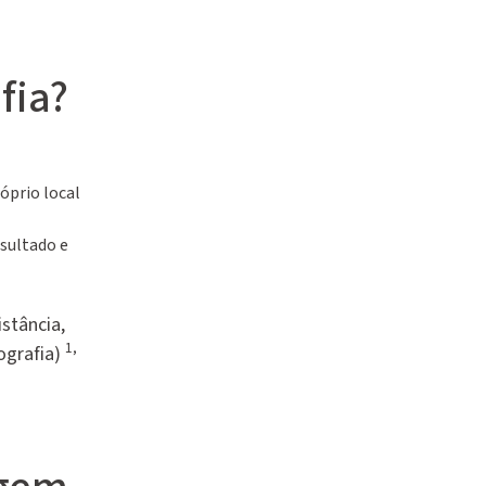
fia?
óprio local
sultado e
stância,
1,
ografia)