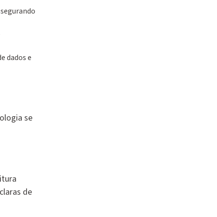
assegurando
e
de dados e
iologia se
itura
claras de