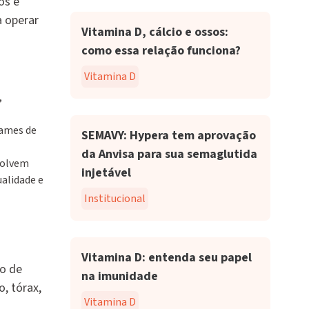
os e
a operar
Vitamina D, cálcio e ossos:
como essa relação funciona?
Vitamina D
,
xames de
SEMAVY: Hypera tem aprovação
da Anvisa para sua semaglutida
nvolvem
injetável
ualidade e
Institucional
Vitamina D: entenda seu papel
ço de
na imunidade
, tórax,
Vitamina D