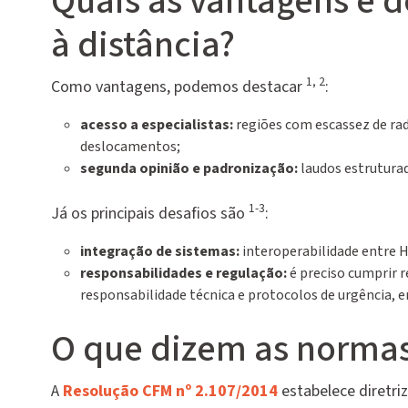
Quais as vantagens e 
à distância?
1, 2
Como vantagens, podemos destacar
:
acesso a especialistas:
regiões com escassez de ra
deslocamentos;
segunda opinião e padronização:
laudos estruturad
1-3
Já os principais desafios são
:
integração de sistemas:
interoperabilidade entre H
responsabilidades e regulação:
é preciso cumprir r
responsabilidade técnica e protocolos de urgência, 
O que dizem as normas 
A
Resolução CFM nº 2.107/2014
estabelece diretriz