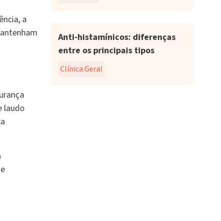
ência, a
 mantenham
Anti-histamínicos: diferenças
entre os principais tipos
Clínica Geral
gurança
e laudo
ca
a
de