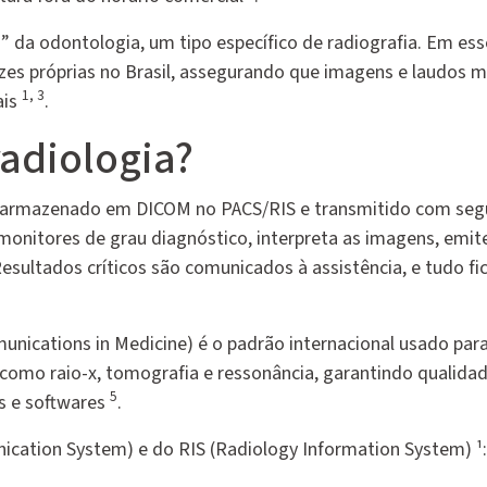
 da odontologia, um tipo específico de radiografia. Em ess
trizes próprias no Brasil, assegurando que imagens e laudos
1, 3
ais
.
adiologia?
 ou armazenado em DICOM no PACS/RIS e transmitido com se
monitores de grau diagnóstico, interpreta as imagens, emit
esultados críticos são comunicados à assistência, e tudo fi
unications in Medicine
) é o padrão internacional usado par
 como raio-x, tomografia e ressonância, garantindo qualida
5
s e softwares
.
nication System
) e do RIS (
Radiology Information System
) ¹: