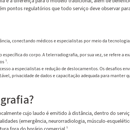
a e a diferença para o modelo tradicional, além de benefíci
ém pontos regulatórios que todo serviço deve observar par
tância, conectando médicos e especialistas por meio da tecnologia
 específica do corpo. A telerradiografia, por sua vez, se refere a e
s ¹.
acesso a especialistas e redução de deslocamentos. Os desafios e
tável, privacidade de dados e capacitação adequada para manter q
grafia?
calmente cujo laudo é emitido à distância, dentro do servi
ialidades (emergência, neurorradiologia, músculo-esquelético
ura fora do horário comercial ¹.