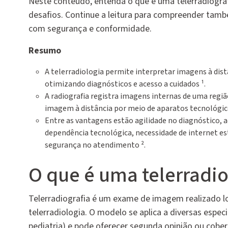
Neste conteúdo, entenda o que é uma telerradiografi
desafios. Continue a leitura para compreender tamb
com segurança e conformidade.
Resumo
A telerradiologia permite interpretar imagens à dis
otimizando diagnósticos e acesso a cuidados ¹.
A radiografia registra imagens internas de uma região
imagem à distância por meio de aparatos tecnológico
Entre as vantagens estão agilidade no diagnóstico, 
dependência tecnológica, necessidade de internet es
segurança no atendimento ².
O que é uma telerradio
Telerradiografia é um exame de imagem realizado lo
telerradiologia. O modelo se aplica a diversas espec
pediatria) e pode oferecer segunda opinião ou cobert