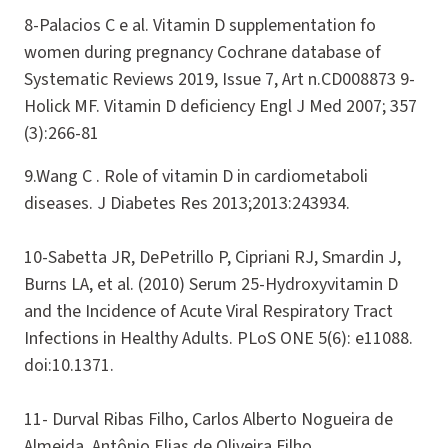
8-Palacios C e al. Vitamin D supplementation fo
women during pregnancy Cochrane database of
Systematic Reviews 2019, Issue 7, Art n.CD008873 9-
Holick MF. Vitamin D deficiency Engl J Med 2007; 357
(3):266-81
9.Wang C . Role of vitamin D in cardiometaboli
diseases. J Diabetes Res 2013;2013:243934.
10-Sabetta JR, DePetrillo P, Cipriani RJ, Smardin J,
Burns LA, et al. (2010) Serum 25-Hydroxyvitamin D
and the Incidence of Acute Viral Respiratory Tract
Infections in Healthy Adults. PLoS ONE 5(6): e11088.
doi:10.1371.
11- Durval Ribas Filho, Carlos Alberto Nogueira de
Almeida, Antônio Elias de Oliveira Filho.