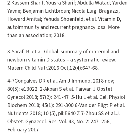
2 Kassem Sharif; Yousra Sharif; Abdulla Watad; Yarden
Yavne; Benjamin Lichtbroun; Nicola Luigi Bragazzi;
Howard Amital; Yehuda Shoenfeld; et al. Vitamin D,
autoimmunity and recurrent pregnancy loss: More
than an association; 2018.
3-Saraf R. et al. Global summary of maternal and
newborn vitamin D status – a systematic review.
Matern Child Nutr.2016 Oct;12(4):647-68.
4-7Gonçalves DR et al. Am J Immunol 2018 nov;
80(5): e13022 2-Akbari S et al. Taiwan J Obstet
Gynecol 2018; 57(2): 241-47 5-Hu L et al. Cell Physiol
Biochem 2018; 45(1): 291-300 6-Van der Pligt P et al.
Nutrients 2018; 10 (5), pii:E640 Z 7-Zhou SS et al.J.
Obstet. Gynaecol. Res. Vol. 43, No. 2: 247–256,
February 2017