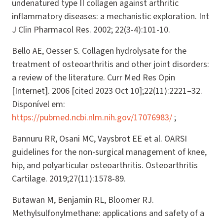
undenatured type II collagen against arthritic
inflammatory diseases: a mechanistic exploration. Int
J Clin Pharmacol Res. 2002; 22(3-4):101-10.
Bello AE, Oesser S. Collagen hydrolysate for the
treatment of osteoarthritis and other joint disorders:
a review of the literature. Curr Med Res Opin
[Internet]. 2006 [cited 2023 Oct 10];22(11):2221–32.
Disponível em:
https://pubmed.ncbi.nlm.nih.gov/17076983/
;
Bannuru RR, Osani MC, Vaysbrot EE et al. OARSI
guidelines for the non-surgical management of knee,
hip, and polyarticular osteoarthritis. Osteoarthritis
Cartilage. 2019;27(11):1578-89.
Butawan M, Benjamin RL, Bloomer RJ.
Methylsulfonylmethane: applications and safety of a