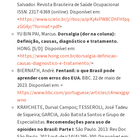
Salvador. Revista Brasileira de Saúde Ocupacional
ISSN: 2317-6369 (online). Disponível em:
<
https://www.scielo.br/j/rbso/a/qrKj4xPW8CDhFHfpq
zGG4jr/?format=pdf
>
YU BIN PAI, Marcus.
Dorsalgia (dor na coluna):
Definição, causas, diagnóstico e tratamento.
HONG. [S/D]. Disponível em:
<
https://www.hong.com.br/dorsalgia-definicao-
causas-diagnostico-e-tratamento/
>
BIERNATH, André.
Fentanil: o que Brasil pode
aprender com erros dos EUA.
BBC. 22 de maio de
2023. Disponível em: <
https://www.bbc.com/portuguese/articles/c4nwxjgqr
wno
KRAYCHETE, Durval Campos; TESSEROLI, José Tadeu
de Siqueira; GARCIA, João Batista Santos e Grupo de
Especialistas.
Recomendações para uso de
opioides no Brasil: Parte I
. São Paulo. 2013. Rev Dor.
São Paulo, 2013 out-dez;14(4):295-300. Disponível em: