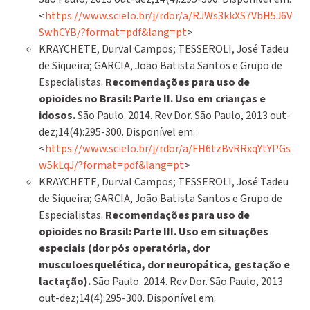
<
https://www.scielo.br/j/rdor/a/RJWs3kkXS7VbH5J6V
SwhCYB/?format=pdf&lang=pt
>
KRAYCHETE, Durval Campos; TESSEROLI, José Tadeu
de Siqueira; GARCIA, João Batista Santos e Grupo de
Especialistas.
Recomendações para uso de
opioides no Brasil: Parte II. Uso em crianças e
idosos.
São Paulo. 2014. Rev Dor. São Paulo, 2013 out-
dez;14(4):295-300. Disponível em:
<
https://www.scielo.br/j/rdor/a/FH6tzBvRRxqYtYPGs
w5kLqJ/?format=pdf&lang=pt
>
KRAYCHETE, Durval Campos; TESSEROLI, José Tadeu
de Siqueira; GARCIA, João Batista Santos e Grupo de
Especialistas.
Recomendações para uso de
opioides no Brasil: Parte III. Uso em situações
especiais (dor pós operatória, dor
musculoesquelética, dor neuropática, gestação e
lactação).
São Paulo. 2014. Rev Dor. São Paulo, 2013
out-dez;14(4):295-300. Disponível em: