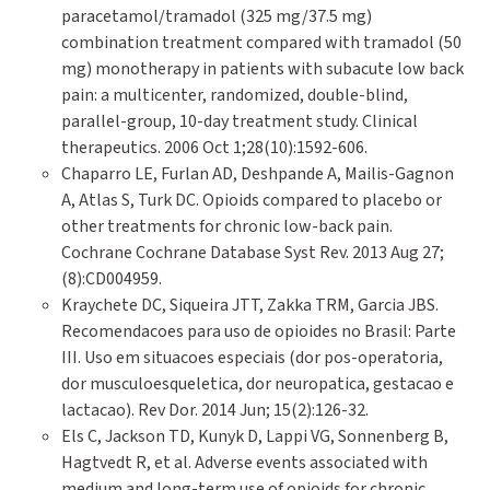
paracetamol/tramadol (325 mg/37.5 mg)
combination treatment compared with tramadol (50
mg) monotherapy in patients with subacute low back
pain: a multicenter, randomized, double-blind,
parallel-group, 10-day treatment study. Clinical
therapeutics. 2006 Oct 1;28(10):1592-606.
Chaparro LE, Furlan AD, Deshpande A, Mailis-Gagnon
A, Atlas S, Turk DC. Opioids compared to placebo or
other treatments for chronic low-back pain.
Cochrane Cochrane Database Syst Rev. 2013 Aug 27;
(8):CD004959.
Kraychete DC, Siqueira JTT, Zakka TRM, Garcia JBS.
Recomendacoes para uso de opioides no Brasil: Parte
III. Uso em situacoes especiais (dor pos-operatoria,
dor musculoesqueletica, dor neuropatica, gestacao e
lactacao). Rev Dor. 2014 Jun; 15(2):126-32.
Els C, Jackson TD, Kunyk D, Lappi VG, Sonnenberg B,
Hagtvedt R, et al. Adverse events associated with
medium and long-term use of opioids for chronic