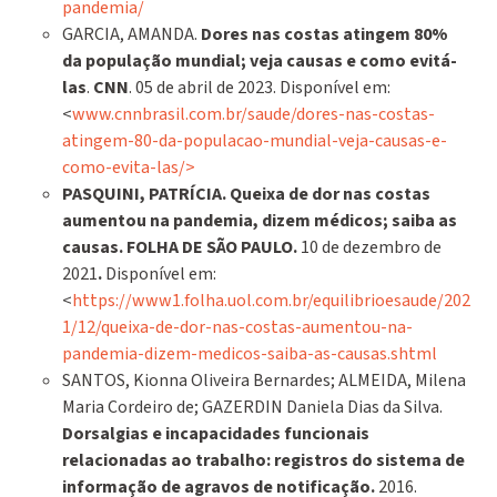
pandemia/
GARCIA, AMANDA.
Dores nas costas atingem 80%
da população mundial; veja causas e como evitá-
las
.
CNN
. 05 de abril de 2023. Disponível em:
<
www.cnnbrasil.com.br/saude/dores-nas-costas-
atingem-80-da-populacao-mundial-veja-causas-e-
como-evita-las/>
PASQUINI, PATRÍCIA.
Queixa de dor nas costas
aumentou na pandemia, dizem médicos; saiba as
causas. FOLHA DE SÃO PAULO.
10 de dezembro de
2021
.
Disponível em:
<
https://www1.folha.uol.com.br/equilibrioesaude/202
1/12/queixa-de-dor-nas-costas-aumentou-na-
pandemia-dizem-medicos-saiba-as-causas.shtml
SANTOS, Kionna Oliveira Bernardes; ALMEIDA, Milena
Maria Cordeiro de; GAZERDIN Daniela Dias da Silva.
Dorsalgias e incapacidades funcionais
relacionadas ao trabalho: registros do sistema de
informação de agravos de notificação.
2016.