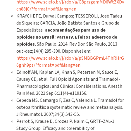
https://www.scielo.br/j/rdor/a/G8prsgqmMD6WtZXDv
cn88jC/?format=pdf&lang=en
KRAYCHETE, Durval Campos; TESSEROLI, José Tadeu
de Siqueira; GARCIA, João Batista Santos e Grupo de
Especialistas.
Recomendações para uso de
opioides no Brasil: Parte IV.
Efeitos adversos de
opioides
.
São Paulo. 2014. Rev Dor. São Paulo, 2013
out-dez;14(4):295-300. Disponível em:
https://www.scielo.br/j/rdor/a/pSMBBGPmL4ThRHrG
6ghh9ps/?format=pdf&lang=en
Edinoff AN, Kaplan LA, Khan S, Petersen M, Sauce E,
Causey CD, et al. Full Opioid Agonists and Tramadol-
Pharmacological and Clinical Considerations. Anesth
Pain Med. 2021 Sep 6;11(4)-e119156.
Cepeda MS, Camargo F, Zea C, Valencia L. Tramadol for
osteoarthritis: a systematic review and metaanalysis.
J Rheumatol. 2007;34(3):543-55.
Perrot S, Krause D, Crozes P, Naim C, GRTF-ZAL-1
Study Group. Efficacy and tolerability of