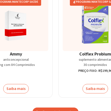
OGRAMA MANTECORP SAÚDE
PROGRAMA MANTECORP S
Ammy
Colflex Probium
anticoncepcional
suplemento alimenta
mg com 84 Comprimidos
30 comprimidos
PREÇO FIXO: R$199,9
Saiba mais
Saiba mais