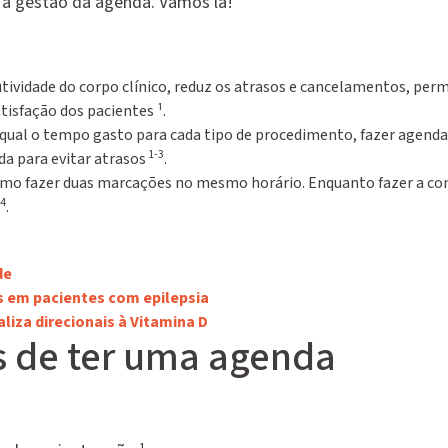
 a gestão da agenda. Vamos lá!
ividade do corpo clínico, reduz os atrasos e cancelamentos, perm
isfação dos pacientes ¹.
r qual o tempo gasto para cada tipo de procedimento, fazer agen
1-3
da para evitar atrasos
.
mo fazer duas marcações no mesmo horário. Enquanto fazer a co
-4
.
de
 em pacientes com epilepsia
liza direcionais à Vitamina D
s de ter uma agenda