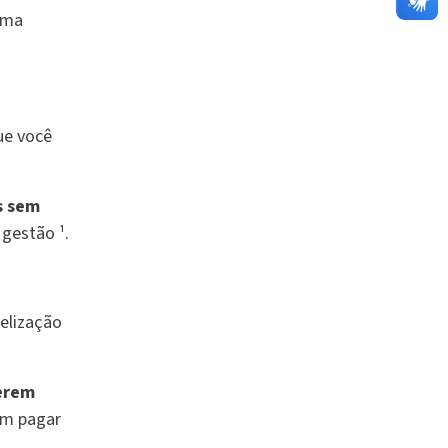
uma
ue você
s sem
gestão ¹.
elização
erem
em pagar