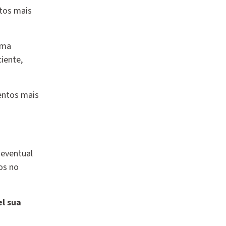
tos mais
uma
ciente,
entos mais
 eventual
os no
el sua