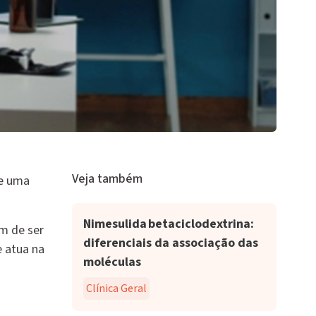
Veja também
de uma
Nimesulida betaciclodextrina:
ém de ser
diferenciais da associação das
e atua na
moléculas
Clínica Geral