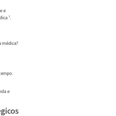
e e
ica ¹.
a médica?
 tempo.
nda e
égicos