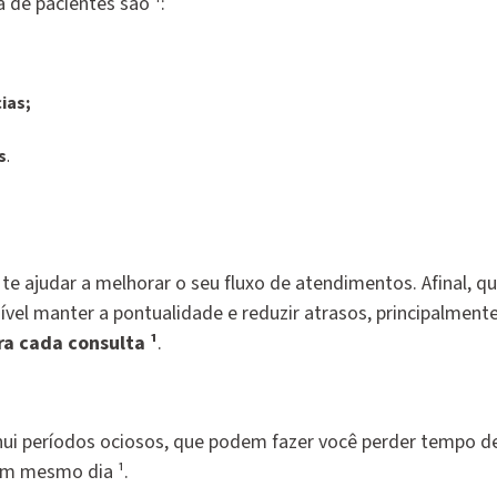
 de pacientes são ¹:
ias;
s
.
e ajudar a melhorar o seu fluxo de atendimentos. Afinal, q
vel manter a pontualidade e reduzir atrasos, principalment
ra cada consulta ¹
.
i períodos ociosos, que podem fazer você perder tempo d
um mesmo dia ¹.